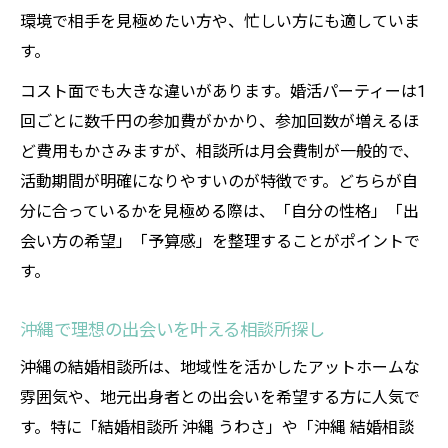
環境で相手を見極めたい方や、忙しい方にも適していま
徴
す。
パーティー参加のコツと注意点も徹底解説
コスト面でも大きな違いがあります。婚活パーティーは1
婚活パーティーでの結婚相談所活用術
回ごとに数千円の参加費がかかり、参加回数が増えるほ
パーティーでヤリモク男性を見抜くコツ
ど費用もかさみますが、相談所は月会費制が一般的で、
コミュニケーション力を上げる参加ポイン
活動期間が明確になりやすいのが特徴です。どちらが自
ト
分に合っているかを見極める際は、「自分の性格」「出
沖縄の婚活イベントで注意すべき点とは
会い方の希望」「予算感」を整理することがポイントで
結婚相談所とパーティーの併用時の注意点
す。
結婚相談所の処女率や年齢別モテ期とは
沖縄で理想の出会いを叶える相談所探し
結婚相談所でモテる年齢とその理由を解説
沖縄の結婚相談所で注目される処女率の実
沖縄の結婚相談所は、地域性を活かしたアットホームな
態
雰囲気や、地元出身者との出会いを希望する方に人気で
す。特に「結婚相談所 沖縄 うわさ」や「沖縄 結婚相談
婚活で人気な年齢層と相談所の現状を知る