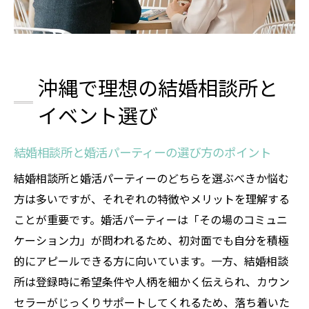
結婚相談所で見極める条件や人柄の違い
本気の婚活なら知っておきたいコスト面
結婚相談所とパーティーのコスト構造比較
婚活パーティーは参加ごとに費用が発生
沖縄で理想の結婚相談所と
結婚相談所の月会費と活動期間の違い
イベント選び
沖縄の結婚相談所料金相場と選び方のコツ
コストを抑えた賢い婚活相談所利用術
結婚相談所と婚活パーティーの選び方のポイント
じっくり派に結婚相談所が向いている理由
結婚相談所と婚活パーティーのどちらを選ぶべきか悩む
結婚相談所なら条件や人柄をしっかり確認
方は多いですが、それぞれの特徴やメリットを理解する
じっくり選びたい人に相談所がおすすめな
ことが重要です。婚活パーティーは「その場のコミュニ
理由
ケーション力」が問われるため、初対面でも自分を積極
結婚相談所で相手を見極めるサポート体制
的にアピールできる方に向いています。一方、結婚相談
所は登録時に希望条件や人柄を細かく伝えられ、カウン
婚活パーティーとの進行の違いを理解する
セラーがじっくりサポートしてくれるため、落ち着いた
沖縄で安心して活動できる結婚相談所の特